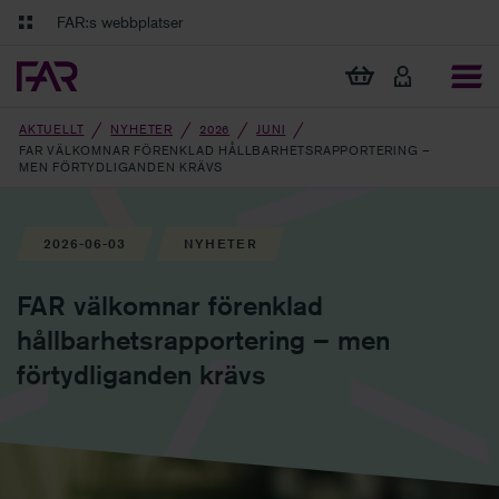
Gå till innehåll
Gå till navigation
FAR:s webbplatser
FAR Online
Ekonomiska regler på ett och samma ställe
Visa min varukorg
Tidningen Balans
Debatt och fördjupning i branschens frågor
AKTUELLT
NYHETER
2026
JUNI
FAR VÄLKOMNAR FÖRENKLAD HÅLLBARHETSRAPPORTERING –
MEN FÖRTYDLIGANDEN KRÄVS
2026-06-03
NYHETER
FAR välkomnar förenklad
hållbarhetsrapportering – men
förtydliganden krävs