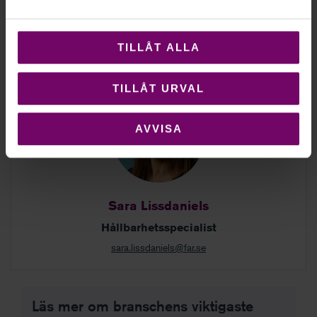
FAR:s synpunkter på standard för frivillig
hållbarhetsrapportering
TILLÅT ALLA
TILLÅT URVAL
AVVISA
Sara Lissdaniels
Hållbarhetsspecialist
sara.lissdaniels@far.se
Läs mer om branschens viktigaste