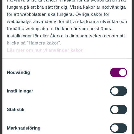
säger Sara Lissdaniels.
fungera på ett bra sätt för dig. Vissa kakor är nödvändiga
för att webbplatsen ska fungera. Övriga kakor för
FAR efterlyser även en enklare och tydligare struktur
webbanalys använder vi för att vi ska kunna utveckla och
samt att en kompletterande modul för större företag
förbättra webbplatsen. Du kan när som helst ändra
inställningar för eller återkalla dina samtycken genom att
övervägs.
klicka på "Hantera kakor".
Läs mer om hur vi använder kakor
Nästa steg
Samtyckesval
EU-kommissionen väntas nu anta de två delegerade
Nödvändig
förordningarna efter att ha analyserat inkomna
synpunkter. Därefter skickas förslagen till
Inställningar
Europaparlamentet och EU-rådet för granskning innan
de kan träda i kraft.
Statistik
Läs mer
Marknadsföring
FAR:s synpunkter på reviderade ESRS