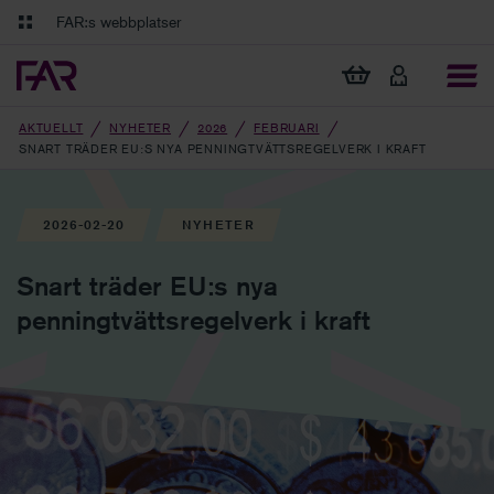
Gå till innehåll
Gå till navigation
FAR:s webbplatser
FAR Online
Ekonomiska regler på ett och samma ställe
Visa min varukorg
Tidningen Balans
Debatt och fördjupning i branschens frågor
AKTUELLT
NYHETER
2026
FEBRUARI
SNART TRÄDER EU:S NYA PENNINGTVÄTTSREGELVERK I KRAFT
2026-02-20
NYHETER
Snart träder EU:s nya
penningtvättsregelverk i kraft