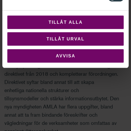
handlar med varor av högt värde, fotbollsagenter och
leverantörer av kryptotillgångstjänster. Vidare
införs tydligare och mer harmoniserade krav på interna
TILLÅT ALLA
rutiner, riskhantering och kontroller.
TILLÅT URVAL
AMLA tar fram föreskrifter och
vägledningar
AVVISA
Det nya penningtvättsdirektivet ersätter det tidigare
direktivet från 2018 och kompletterar förordningen.
Direktivet syftar bland annat till att skapa
enhetliga nationella strukturer och
tillsynsmodeller och stärka informationsutbytet. Den
nya myndigheten AMLA har flera uppgifter, bland
annat att ta fram bindande föreskrifter och
vägledningar för de verksamheter som omfattas av