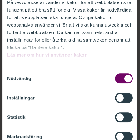
På www.far.se använder vi kakor för att webbplatsen ska
fungera på ett bra sätt för dig. Vissa kakor är nödvändiga
EU har länge reglerat penningtvätt genom direktiv som
för att webbplatsen ska fungera. Övriga kakor för
medlemsstaterna själva har implementerat i sin
webbanalys använder vi för att vi ska kunna utveckla och
nationella lagstiftning. Detta har lett till olika krav
förbättra webbplatsen. Du kan när som helst ändra
och tillämpning i medlemsländerna. Genom att gå över
inställningar för eller återkalla dina samtycken genom att
klicka på "Hantera kakor".
till en EU-förordning, som gäller direkt i alla
Läs mer om hur vi använder kakor
medlemsstater, vill EU uppnå en enhetlig och
harmoniserad tillämpning av reglerna i samtliga
Samtyckesval
medlemsländer.
Nödvändig
Fler näringsidkare omfattas av
Inställningar
regelverket
Förordningen innebär att en bredare
Statistik
krets av näringsidkare kommer att omfattas av
penningtvättsregelverket, bland annat personer som
Marknadsföring