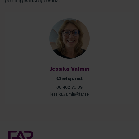
penningtvättsregelverket.
Jessika Valmin
Chefsjurist
08 402 75 09
jessika.valmin@far.se