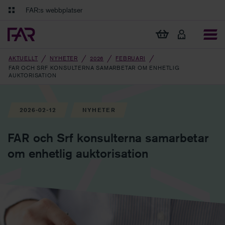
Gå till innehåll
Gå till navigation
FAR:s webbplatser
FAR Online
Ekonomiska regler på ett och samma ställe
Visa min varukorg
Tidningen Balans
Debatt och fördjupning i branschens frågor
AKTUELLT
NYHETER
2026
FEBRUARI
FAR OCH SRF KONSULTERNA SAMARBETAR OM ENHETLIG
AUKTORISATION
2026-02-12
NYHETER
FAR och Srf konsulterna samarbetar
om enhetlig auktorisation