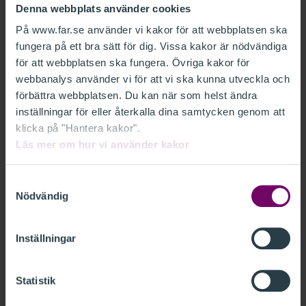
gemensamt projekt med målet att ta fram en
Denna webbplats använder cookies
enhetlig auktorisation för redovisnings- och
På www.far.se använder vi kakor för att webbplatsen ska
lönekonsulter.
fungera på ett bra sätt för dig. Vissa kakor är nödvändiga
för att webbplatsen ska fungera. Övriga kakor för
webbanalys använder vi för att vi ska kunna utveckla och
I dag skiljer sig auktorisationerna åt, bland annat
förbättra webbplatsen. Du kan när som helst ändra
genom olika standarder och skilda processer för
inställningar för eller återkalla dina samtycken genom att
kvalitetskontroll. Dessa olikheter skapar en otydlighet
klicka på "Hantera kakor".
för företag som ska anlita en konsult och gör det
Läs mer om hur vi använder kakor
svårare att kommunicera värdet av att välja en
auktoriserad konsult framför en som saknar
Samtyckesval
Nödvändig
auktorisation.
En enhetlig auktorisation skulle även stärka tryggheten
Inställningar
både för dem som redan är auktoriserade av FAR eller
Srf konsulterna och för dem som funderar på att ta
Statistik
steget.