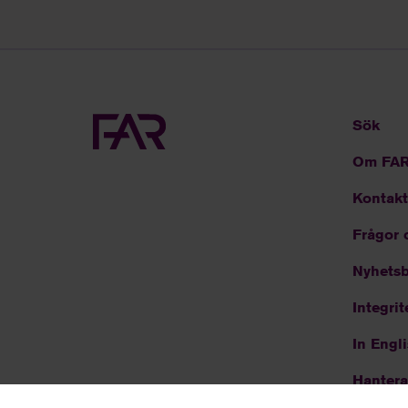
Sök
Om FA
Kontakt
Frågor 
Nyhetsb
Integrit
In Engl
Hantera