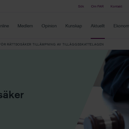
Sök
Om FAR
Kontakt
Tidningen Balans
ch samma ställe
Debatt och fördjupning i branschens frågor
nline
Medlem
Opinion
Kunskap
Aktuellt
Ekonomi
FÖR RÄTTSOSÄKER TILLÄMPNING AV TILLÄGGSSKATTELAGEN
osäker