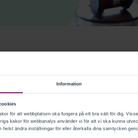
gar i lagen om tilläggsskatt för
 till OECD:s nya riktlinjer från
lagen är tekniskt komplicerade,
Information
ingen. Dessutom kan den snabba
äkerheten.
cookies
iktlinjerna medför en ändring av
or för att webbplatsen ska fungera på ett bra sätt för dig. Vissa
örtydligande inom ramen för befintligt
iga kakor för webbanalys använder vi för att vi ska kunna utvec
juten skatt avseende förvärvade
helst ändra inställningar för eller återkalla dina samtycken gen
år.