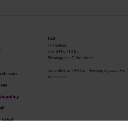
FAR
Postadress
R
Box 6417, 113 82
Fleminggatan 7, Stockholm
far.se drivs av FAR AB | Ansvarig utgivare: Per
och svar
Johansson
rev
etspolicy
ish
 kakor