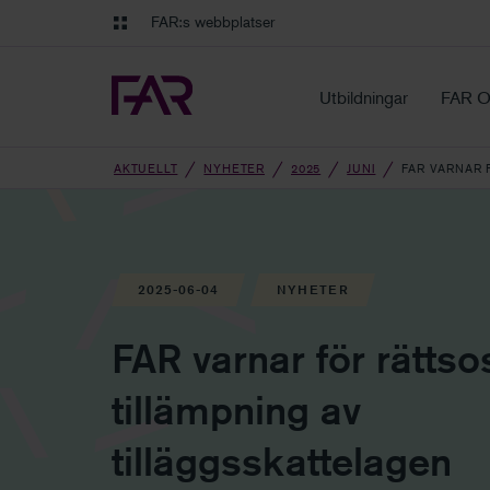
Gå till innehåll
Gå till navigation
FAR:s webbplatser
FAR Online
Ekonomiska regler på ett o
Utbildningar
FAR O
AKTUELLT
NYHETER
2025
JUNI
FAR VARNAR 
2025-06-04
NYHETER
FAR varnar för rätts
tillämpning av
tilläggsskattelagen