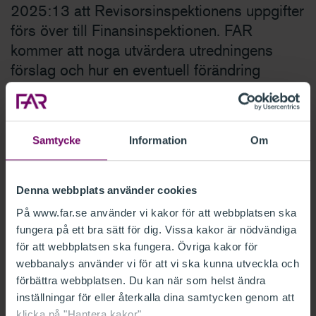
2025:13 att Revisorsinspektionens uppgifter
förs över till Finansinspektionen. FAR
kommer att noga utvärdera utredningens
förslag och hur en eventuell förändring
påverkar revisionsbranschen och FAR:s
medlemmar.
Samtycke
Information
Om
Hösten 2023 tillsatte regeringen en utredning om
mindre myndigheters uppgifter och organisering. Syftet
var att skapa bättre förutsättningar för en effektiv och
Denna webbplats använder cookies
ändamålsenlig statsförvaltning. Nu har utredaren
På www.far.se använder vi kakor för att webbplatsen ska
lämnat över sitt betänkande till regeringen.
fungera på ett bra sätt för dig. Vissa kakor är nödvändiga
för att webbplatsen ska fungera. Övriga kakor för
Samtliga RI:s uppgifter föreslås flytta
webbanalys använder vi för att vi ska kunna utveckla och
förbättra webbplatsen. Du kan när som helst ändra
till Finansinspektionen
inställningar för eller återkalla dina samtycken genom att
klicka på "Hantera kakor".