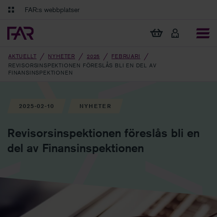
Gå till innehåll
Gå till navigation
FAR:s webbplatser
FAR Online
Ekonomiska regler på ett och samma ställe
Visa min varukorg
Tidningen Balans
Debatt och fördjupning i branschens frågor
AKTUELLT
NYHETER
2025
FEBRUARI
REVISORSINSPEKTIONEN FÖRESLÅS BLI EN DEL AV
FINANSINSPEKTIONEN
2025-02-10
NYHETER
Revisorsinspektionen föreslås bli en
del av Finansinspektionen