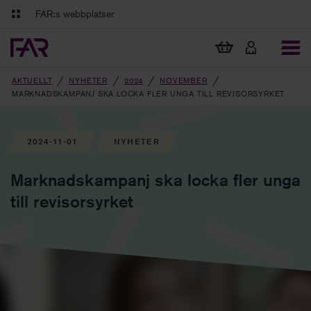
Gå till innehåll
Gå till navigation
FAR:s webbplatser
FAR Online
Ekonomiska regler på ett och samma ställe
Visa min varukorg
Tidningen Balans
Debatt och fördjupning i branschens frågor
AKTUELLT
NYHETER
2024
NOVEMBER
MARKNADSKAMPANJ SKA LOCKA FLER UNGA TILL REVISORSYRKET
2024-11-01
NYHETER
Marknadskampanj ska locka fler unga
till revisorsyrket