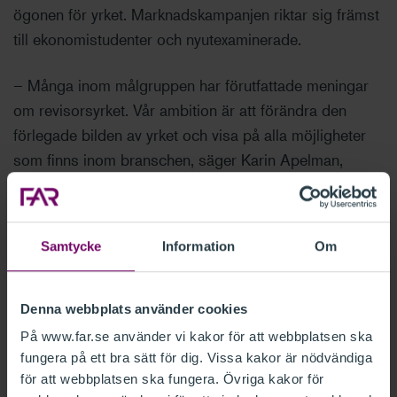
ögonen för yrket. Marknadskampanjen riktar sig främst
till ekonomistudenter och nyutexaminerade.
– Många inom målgruppen har förutfattade meningar
om revisorsyrket. Vår ambition är att förändra den
förlegade bilden av yrket och visa på alla möjligheter
som finns inom branschen, säger Karin Apelman,
generalsekreterare och VD på FAR.
Kampanjen fokuserar på personerna bakom yrkesrollen
Samtycke
Information
Om
och deras personliga egenskaper, snarare än att
enbart framhäva yrkesrollen i sig. Syftet är att skapa en
mer inkluderande och personlig koppling till
Denna webbplats använder cookies
målgruppen.
På www.far.se använder vi kakor för att webbplatsen ska
fungera på ett bra sätt för dig. Vissa kakor är nödvändiga
Över två miljoner visningar i sociala
för att webbplatsen ska fungera. Övriga kakor för