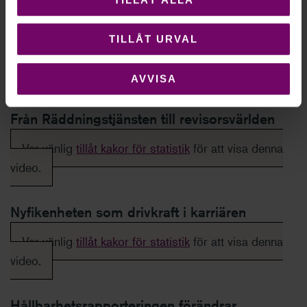
att långsiktigt öka målgruppens förståelse för
revisorsyrket. På
far.se/revisor
kan du ta ta del av
TILLÅT URVAL
marknadskampanjen.
AVVISA
Filmer om revisorsrollen
Från Räddningstjänsten till revisorsvärlden
Var vänlig
tillåt kakor för statistik
för att visa denna
video.
Nyfikenheten som drivkraft i karriären
Var vänlig
tillåt kakor för statistik
för att visa denna
video.
Hållbarhetsrapporteringen förändrar