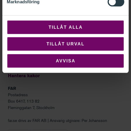
Marknadsföring
Sök
Om FAR
TILLÅT ALLA
Kontakt
Frågor och svar
TILLÅT URVAL
Nyhetsbrev
Integritetspolicy
AVVISA
In English
Hantera kakor
FAR
Postadress
Box 6417, 113 82
Fleminggatan 7, Stockholm
far.se drivs av FAR AB | Ansvarig utgivare: Per Johansson