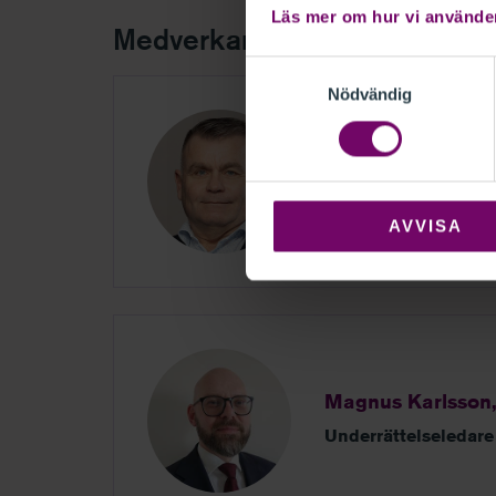
Läs mer om hur vi använde
Medverkande
Samtyckesval
Nödvändig
Håkan Dahlgren,
Brottsförebyggande 
AVVISA
Magnus Karlsson,
Underrättelseledare