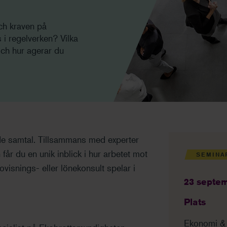
ch kraven på
 i regelverken? Vilka
Och hur agerar du
de samtal. Tillsammans med experter
år du en unik inblick i hur arbetet mot
SEMINA
dovisnings- eller lönekonsult spelar i
23 septemb
Plats
Ekonomi & 