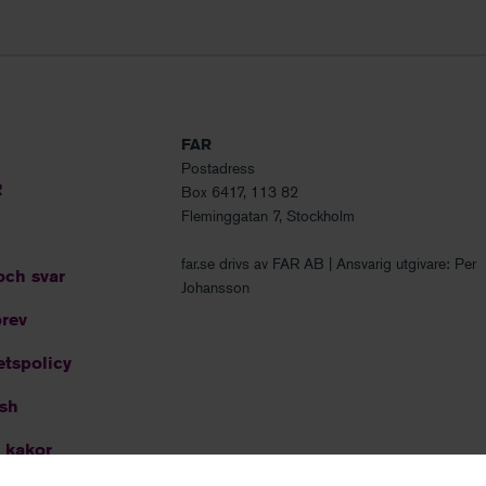
FAR
Postadress
R
Box 6417, 113 82
Fleminggatan 7, Stockholm
far.se drivs av FAR AB | Ansvarig utgivare: Per
och svar
Johansson
rev
etspolicy
ish
 kakor