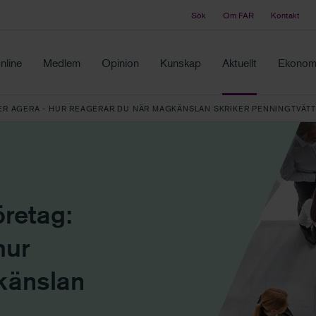
Sök
Om FAR
Kontakt
Tidningen Balans
ch samma ställe
Debatt och fördjupning i branschens frågor
nline
Medlem
Opinion
Kunskap
Aktuellt
Ekonomi
ER AGERA - HUR REAGERAR DU NÄR MAGKÄNSLAN SKRIKER PENNINGTVÄTT
retag:
hur
känslan