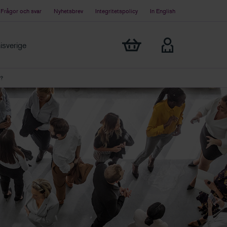
Frågor och svar
Nyhetsbrev
Integritetspolicy
In English
Visa min varukorg
sverige
?