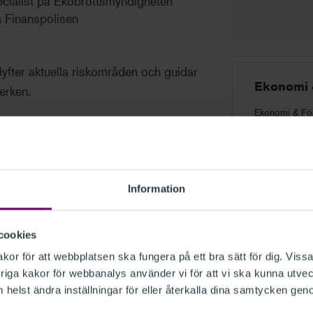
cialist på Ekobrottsmyndigheten
å Finanspolisen
, lyfter aktuella riskområden och guidar
Ekonomi 
erken.
Ekonomi & För
möts företag, 
upptäcka nyhet
gelverket
senaste inom 
er
Registrera dig
sker uppstår
Information
monter!
gga ekonomisk brottslighet
cookies
, det är ett samtal som väcker frågor,
or för att webbplatsen ska fungera på ett bra sätt för dig. Vissa
i vardagen. Missa inte chansen att
iga kakor för webbanalys använder vi för att vi ska kunna utvec
er inom området och öka din kunskap om
helst ändra inställningar för eller återkalla dina samtycken gen