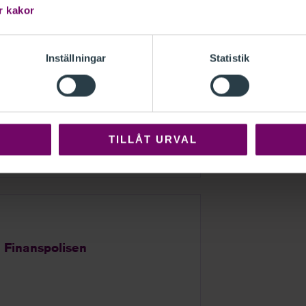
r kakor
Inställningar
Statistik
 Ekobrottsmyndigheten
specialist
TILLÅT URVAL
 Finanspolisen