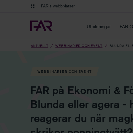
Gå till innehåll
Gå till navigation
FAR:s webbplatser
FAR Online
Ekonomiska regler på ett o
Utbildningar
FAR O
AKTUELLT
WEBBINARIER OCH EVENT
BLUNDA ELL
WEBBINARIER OCH EVENT
FAR på Ekonomi & Fö
Blunda eller agera - 
reagerar du när mag
skriker penningtvätt?