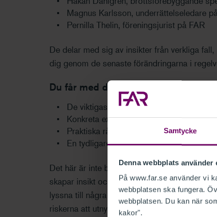
Håkan Dahlgren, brottsförebyggande spe
Magnus Karlsson, underrättelseledare p
Pernilla Thelin, föreningsjurist på FAR
De delar med sig av insikter från verkliga fall
dig genom de senaste förändringarna i regelv
Du får med dig:
De viktigaste nyheterna i penningtvättsre
Konkreta exempel på nya varningssignal
Praktiska råd om hur du ska agera när ri
Samtycke
En tydligare bild av din roll i att föreby
Denna webbplats använder 
Det här är inte bara ännu ett informationspass
På www.far.se använder vi kak
skapar insikt och ger dig verktyg du behöver 
webbplatsen ska fungera. Övr
lyssna till några av Sveriges främsta expert
webbplatsen. Du kan när som 
riskerna att utnyttjas för penningtvätt.
kakor".