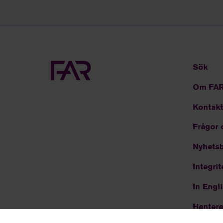
Sök
Om FA
Kontakt
Frågor 
Nyhetsb
Integrit
In Engl
Hantera