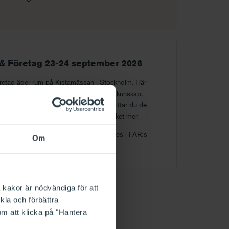
& Företag 23-24 september 2026
etag äger rum på Kistamässan i Stockholm. Här
experter och beslutsfattare för att dela kunskap,
er och skapa affärer. På mässgolvet hittar du de
ekonomi, affärssystem, juridik och mycket mer.
och få en konstnadsfri entrébiljett. Vi ses i FAR:s
Om
 kakor är nödvändiga för att
kla och förbättra
om att klicka på "Hantera