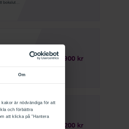
t bokslut
16 900 kr
er
Om
 kakor är nödvändiga för att
kla och förbättra
om att klicka på "Hantera
17 200 kr
av löpande