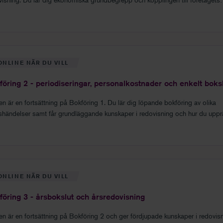
edovisning och bokslut.
ONLINE NÄR DU VILL
föring 2 - periodiseringar, personalkostnader och enkelt boks
en är en fortsättning på Bokföring 1. Du lär dig löpande bokföring av olika
rshändelser samt får grundläggande kunskaper i redovisning och hur du upprä
 mindre företag.
ONLINE NÄR DU VILL
föring 3 - årsbokslut och årsredovisning
en är en fortsättning på Bokföring 2 och ger fördjupade kunskaper i redovisn