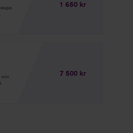
1 650 kr
etaget.
.
7 500 kr
ig som
t.