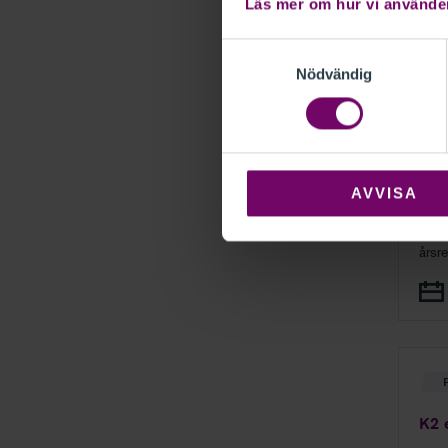
Läs mer om hur vi använde
bokf
Samtyckesval
Nödvändig
Bok
AVVISA
En t
årsr
eller
K2 