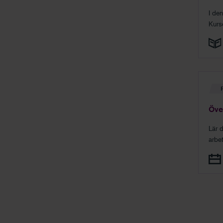
I de
Kurs
Över
Lär d
arbe