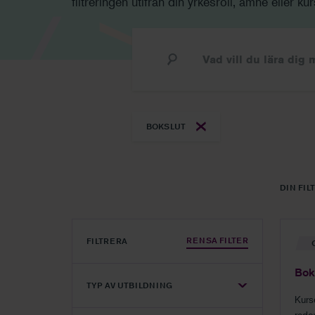
filtreringen utifrån din yrkesroll, ämne eller kur
Vad vill du lära dig mer om?
BOKSLUT
DIN FIL
RENSA FILTER
FILTRERA
Bok
TYP AV UTBILDNING
Kurs
redo