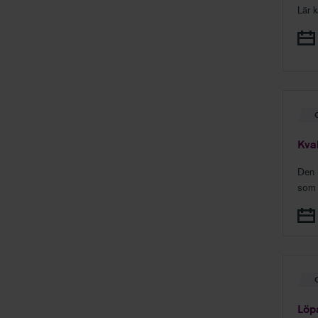
Lär 
Kval
Den 
som 
ur et
Löp