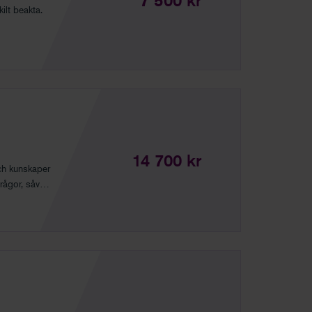
7 500 kr
ilt beakta.
14 700 kr
och kunskaper
rågor, såväl