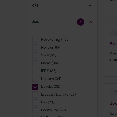
ORT
årsr
ÄMNE
1
Redovisning
(198)
Bok
Revision
(84)
Kurs
Skatt
(63)
affä
Moms
(36)
i ett
IFRS
(36)
Koncern
(34)
Bokslut
(32)
Excel, BI & analys
(28)
Lön
(23)
Bok
Controlling
(23)
Kurs