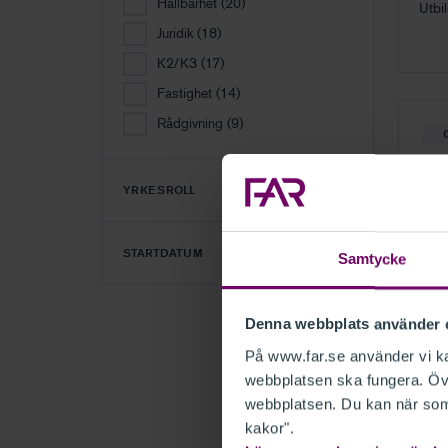
Hållbarhet
(20)
Utbi
och 
Juridik
(18)
K2/K3
(17)
Fastighet
(14)
Rådgivning
(9)
Bok
YRKESROLL
Boks
redo
STARTDATUM
Samtycke
Denna webbplats använder 
På www.far.se använder vi kak
webbplatsen ska fungera. Övr
webbplatsen. Du kan när som 
Bok
kakor".
Boks