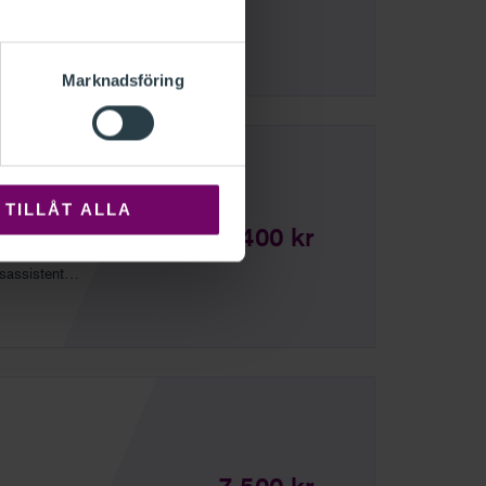
Marknadsföring
TILLÅT ALLA
17 400 kr
de av
sassistent