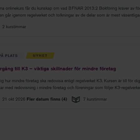
nna onlinekurs får du kunskap om vad BFNAR 2013:2 Bokföring kräver av för
en går igenom regelverket och tolkningar av de delar som är mest väsentliga
2 kurstimmar
PÅ PLATS
NYHET
gång till K3 – viktiga skillnader för mindre företag
ig hur mindre företag ska redovisa enligt regelverket K3. Kursen är till för d
tar med redovisning i mindre företag och föreningar som följer K3-regelverke
21 okt 2026
Fler datum finns (
4
)
7 kurstimmar