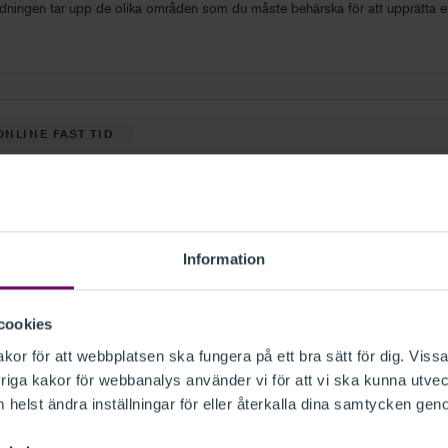
ldningen tar upp de olika områden som du måste behärska för att upprätta et
vi gör även kopplingar till K1 och K2.
ONLINE FAST TID
slut 1 – avstämningar och månadsbokslut
lut 1 riktar sig till dig som arbetar med redovisning och som är ekonomi- ell
visningsassistent med viss erfarenhet av löpande bokföring.
Information
28 sep 2026
Fler datum finns (
4
)
21 kurstimmar
cookies
or för att webbplatsen ska fungera på ett bra sätt för dig. Vissa
PÅ PLATS
iga kakor för webbanalys använder vi för att vi ska kunna utvec
helst ändra inställningar för eller återkalla dina samtycken gen
slut 2 – årsbokslut
lut 2 riktar sig till dig som arbetar med redovisning och har god erfarenhet 