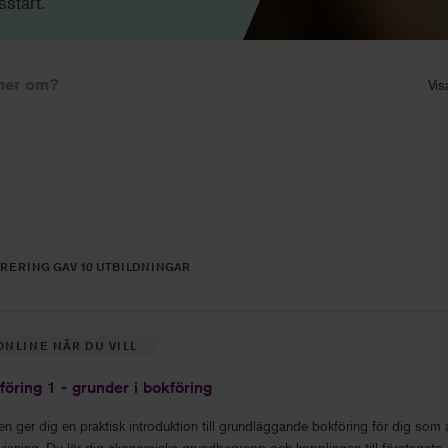
sstart.
Vis
TRERING GAV 10 UTBILDNINGAR
ONLINE NÄR DU VILL
föring 1 - grunder i bokföring
en ger dig en praktisk introduktion till grundläggande bokföring för dig som
visning. Du lär dig ekonomiska grundbegrepp och kopplingen till företagets