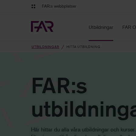
Gå till innehåll
Gå till navigation
FAR:s webbplatser
FAR Online
Ekonomiska regler på ett o
Utbildningar
FAR O
UTBILDNINGAR
HITTA UTBILDNING
FAR:s
utbildning
Här hittar du alla våra utbildningar och kurser.