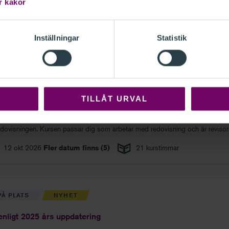
r kakor
öring men du behöver inte ha upprättat ett bokslut.
14 sep 2026
Fler datum finns (
8
)
21 kurstimmar
Inställningar
Statistik
PÅ PLATS
slut 3 – fördjupning och årsredovisning
TILLÅT URVAL
eoretisk och praktisk fördjupningskurs inom bokslut med fokus på upprättan
edovisningen. Kursen passar dig som arbetar med redovisning och är revisor
 redovisningskonsult.
12 okt 2026
Fler datum finns (
5
)
21 kurstimmar
PÅ PLATS
NYHET
enligt 2025 års uppdatering