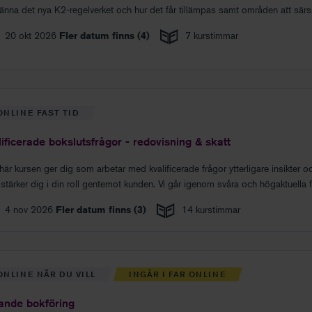
känna det nya K2-regelverket och hur det får tillämpas samt områden att särsk
20 okt 2026
Fler datum finns (
4
)
7 kurstimmar
ONLINE FAST TID
ificerade bokslutsfrågor - redovisning & skatt
här kursen ger dig som arbetar med kvalificerade frågor ytterligare insikter 
stärker dig i din roll gentemot kunden. Vi går igenom svåra och högaktuella f
t redovisnings- som ur ett skatteperspektiv.
4 nov 2026
Fler datum finns (
3
)
14 kurstimmar
ONLINE NÄR DU VILL
INGÅR I FAR ONLINE
ande bokföring