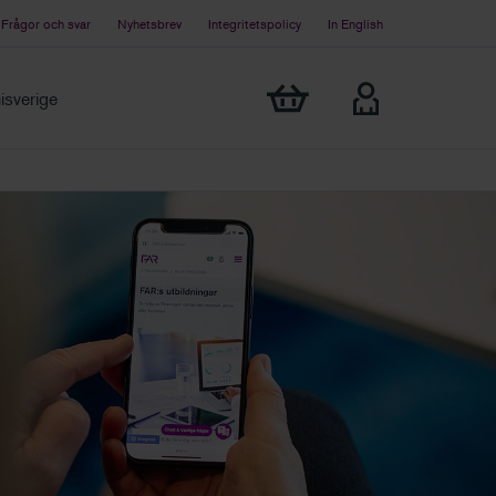
Frågor och svar
Nyhetsbrev
Integritetspolicy
In English
Visa min varukorg
sverige