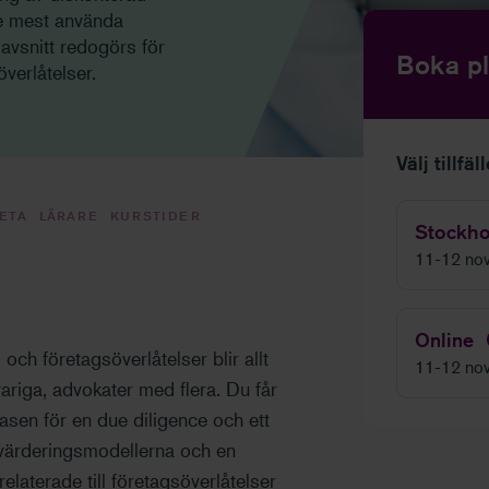
de mest använda
 avsnitt redogörs för
Boka pl
verlåtelser.
Välj tillfäl
VETA
LÄRARE
KURSTIDER
Stockh
11-12 no
Online
ch företagsöverlåtelser blir allt
11-12 no
ariga, advokater med flera. Du får
sen för en due diligence och ett
värderingsmodellerna och en
relaterade till företagsöverlåtelser