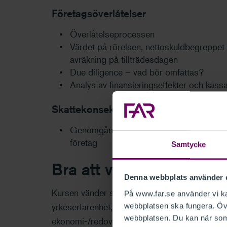
Företagsöverlåtelser
Överlåtelseprocessen
Värdet på rörelsen, nettoskuldbegreppet 
avräkning på tillträdesdagen
Due diligence – vad bör omfattas?
Analys av finansieringseffekter och kassa
Skattekonsekvenser
Genomgång av aktuella skattefrågor i sa
företag
Samtycke
Bra att veta
Denna webbplats använder 
Kursen vänder sig primärt till revisorer som ha
På www.far.se använder vi kak
yrkeserfarenhet, men kursen berör också områ
webbplatsen ska fungera. Övr
webbplatsen. Du kan när som 
ekonomi-/redovisningsansvariga, redovisnin