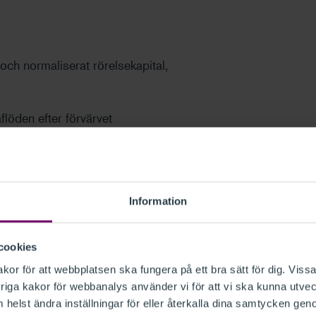
och normaliserat rörelsekapital,
flöden efter förvärvet
mband med förvärv och försäljning av
Information
cookies
r cirka tre års relevant
or för att webbplatsen ska fungera på ett bra sätt för dig. Vissa
den för controllers,
iga kakor för webbanalys använder vi för att vi ska kunna utvec
helst ändra inställningar för eller återkalla dina samtycken gen
gskonsulter och advokater som kommer