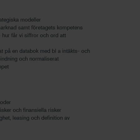
trategiska modeller
marknad samt företagets kompetens
 hur får vi siffror och ord att
 på en databok med bl a intäkts- och
lbindning och normaliserat
ppet
toder
ker och finansiella risker
ghet, leasing och definition av