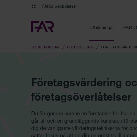
Gå till innehåll
Gå till navigation
FAR:s webbplatser
FAR Online
Ekonomiska regler på ett o
Utbildningar
FAR O
UTBILDNINGAR
CONTROLLING
FÖRETAGSVÄRDERI
Företagsvärdering o
företagsöverlåtelser
Du får genom kursen en förståelse för hur en 
går till och en grundläggande kunskap i föret
dig de vanligaste värderingsteknikerna för ono
sätter fokus på att ge dig en praktisk tillämp