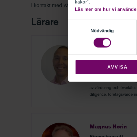
kakor".
i kontakt med värderingsfrågor. Du bör ha en
Läs mer om hur vi använde
Lärare
Samtyckesval
Nödvändig
Claes Lindblad
3WM Transaction A
AVVISA
Claes är konsult vid 3WM 
varit verksam inom EY Co
främst med medelstora äga
av värdering och överlåte
diligence, företagsvärderi
Magnus Norin
Finanskonsult