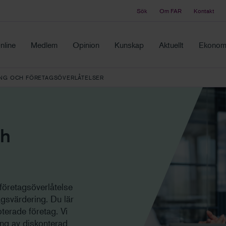
Sök
Om FAR
Kontakt
Tidningen Balans
ch samma ställe
Debatt och fördjupning i branschens frågor
nline
Medlem
Opinion
Kunskap
Aktuellt
Ekonomi
NG OCH FÖRETAGSÖVERLÅTELSER
ch
företagsöverlåtelse
agsvärdering. Du lär
terade företag. Vi
ning av diskonterad