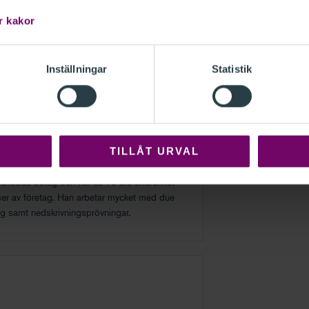
 god kunskap i redovisning.
r kakor
Inställningar
Statistik
dvisory
TILLÅT URVAL
Transaction Advisory AB och har tidigare
rporate Finance och PWC. Claes arbetar
rledda bolag och har ca 15 års erfarenhet
lser av företag. Han arbetar mycket med due
ng samt nedskrivningsprövningar.