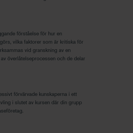
ggande förståelse för hur en
örs, vilka faktorer som är kritiska för
märksammas vid granskning av en
g av överlåtelseprocessen och de delar
cessivt förvärvade kunskaperna i ett
ling i slutet av kursen där din grupp
aseföretag.