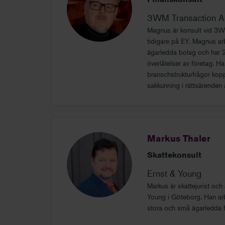
3WM Transaction A
Magnus är konsult vid 3W
tidigare på EY. Magnus ar
ägarledda bolag och har 2
överlåtelser av företag. H
branschstrukturfrågor kopp
sakkunning i rättsärenden
Markus Thaler
Skattekonsult
Ernst & Young
Markus är skattejurist och
Young i Göteborg. Han arb
stora och små ägarledda f